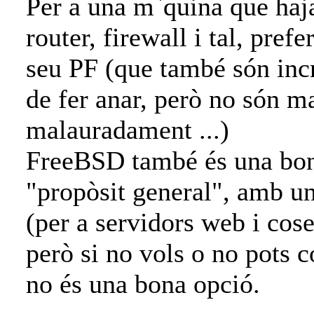
Per a una m`quina que haj
router, firewall i tal, pre
seu PF (que també són inc
de fer anar, però no són m
malauradament ...)
FreeBSD també és una bon
"propòsit general", amb u
(per a servidors web i cose
però si no vols o no pots 
no és una bona opció.