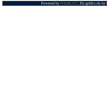
Powered by
FrikiBLOC
. Els gràfics els ha