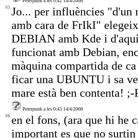
Peterpunk a les 0:42 14/4/2008
#5
Jo... per influències "d'u
amb cara de FrIkI" elegei
DEBIAN amb Kde i d'aquí
funcionat amb Debian, en
màquina compartida de ca 
ficar una UBUNTU i sa ver
mare està ben contenta! ;-
Peterpunk a les 0:43 14/4/2008
#6
en el fons, (ara que hi he 
important es que no surtin