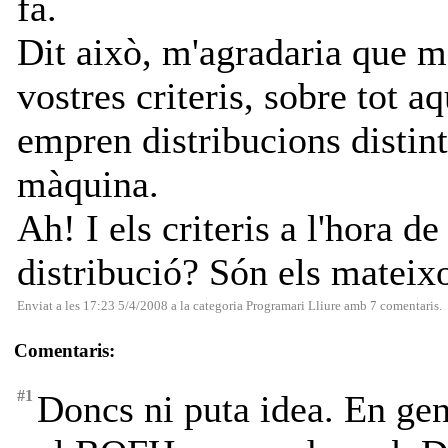
fa.
Dit això, m'agradaria que m'
vostres criteris, sobre tot a
empren distribucions distint
màquina.
Ah! I els criteris a l'hora 
distribució? Són els mateix
Enviat a les 17:23 5/4/2008 a la categoria
Programari Lliure
amb
7 comentaris
.
Comentaris:
#1
Doncs ni puta idea. En gene