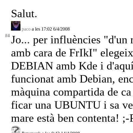
Salut.
paco
a les 17:02 6/4/2008
#4
Jo... per influències "d'u
amb cara de FrIkI" elegei
DEBIAN amb Kde i d'aquí
funcionat amb Debian, en
màquina compartida de ca 
ficar una UBUNTU i sa ver
mare està ben contenta! ;-