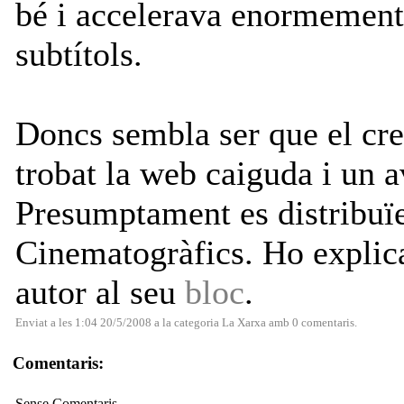
bé i accelerava enormement 
subtítols.
Doncs sembla ser que el crea
trobat la web caiguda i un a
Presumptament es distribuï
Cinematogràfics. Ho explica
autor al seu
bloc
.
Enviat a les 1:04 20/5/2008 a la categoria
La Xarxa
amb
0 comentaris
.
Comentaris:
Sense Comentaris