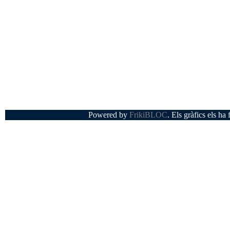
Powered by
FrikiBLOC
. Els gràfics els ha