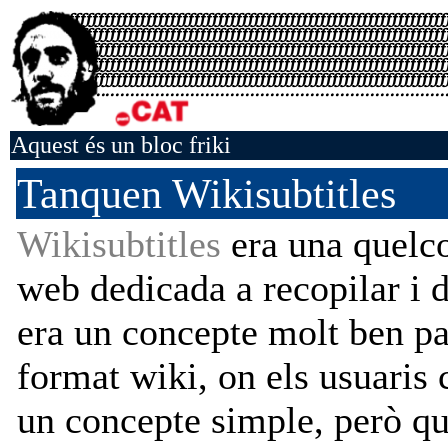
Aquest és un bloc friki
Tanquen Wikisubtitles
Wikisubtitles
era una quelc
web dedicada a recopilar i di
era un concepte molt ben p
format wiki, on els usuaris c
un concepte simple, però q