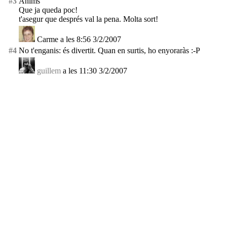
#3
Ànims
Que ja queda poc!
t'asegur que després val la pena. Molta sort!
Carme a les 8:56 3/2/2007
#4
No t'enganis: és divertit. Quan en surtis, ho enyoraràs :-P
guillem
a les 11:30 3/2/2007