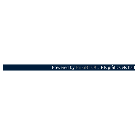
Powered by
FrikiBLOC
. Els gràfics els ha