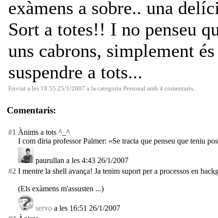
exàmens a sobre.. una delíci
Sort a totes!! I no penseu q
uns cabrons, simplement és
suspendre a tots...
Enviat a les 18:55 25/1/2007 a la categoria
Personal
amb
4 comentaris
.
Comentaris:
#1
Ànims a tots ^_^
I com diria professor Palmer: «Se tracta que penseu que teniu poss
paurullan a les 4:43 26/1/2007
#2
I mentre la shell avança! Ja tenim suport per a processos en back
(Els exàmens m'assusten ...)
servo
a les 16:51 26/1/2007