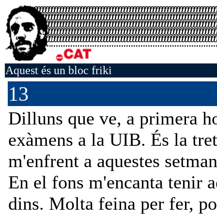
Aquest és un bloc friki
13
Dilluns que ve, a primera 
exàmens a la UIB. És la tre
m'enfrent a aquestes setmane
En el fons m'encanta tenir 
dins. Molta feina per fer, p