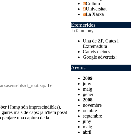
Cultura
Universitat
La Xarxa
Efemerides
Ja fa un any...
Una de ZP, Gates i
Extremadura
Canvis d'eines
Google adverteix:
Arxius
2009
juny
asensefils/ct_root.zip
. I el
maig
gener
2008
novembre
ber i l'smp són imprescindibles),
octubre
n gaires mals de caps; ja n'hem posat
septembre
 penjaré una captura de la
juny
maig
abril