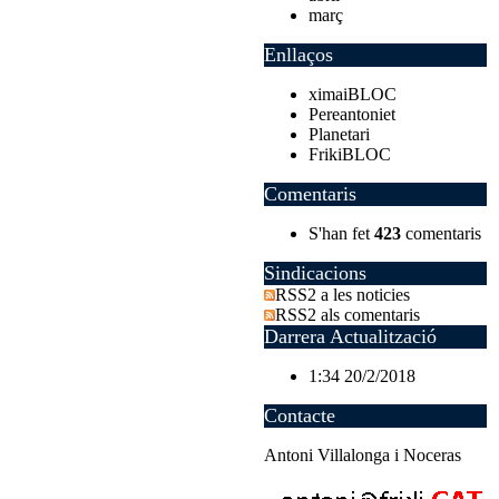
març
Enllaços
ximaiBLOC
Pereantoniet
Planetari
FrikiBLOC
Comentaris
S'han fet
423
comentaris
Sindicacions
RSS2 a les noticies
RSS2 als comentaris
Darrera Actualització
1:34 20/2/2018
Contacte
Antoni Villalonga i Noceras