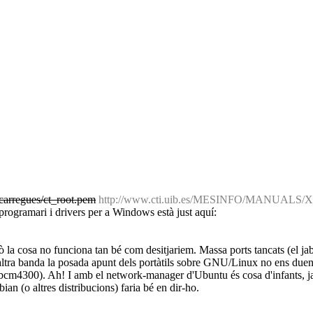
escarregues/ct_root.pem
http://www.cti.uib.es/MESINFO/MANUALS/Xarx
programari i drivers per a Windows està just aquí:
 la cosa no funciona tan bé com desitjariem. Massa ports tancats (el jab
er altra banda la posada apunt dels portàtils sobre GNU/Linux no ens due
 bcm4300). Ah! I amb el network-manager d'Ubuntu és cosa d'infants, ja
an (o altres distribucions) faria bé en dir-ho.