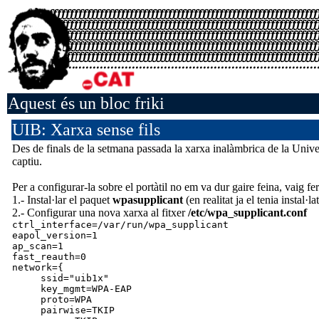
Aquest és un bloc friki
UIB: Xarxa sense fils
Des de finals de la setmana passada la xarxa inalàmbrica de la Unive
captiu.
Per a configurar-la sobre el portàtil no em va dur gaire feina, vaig fer
1.- Instal·lar el paquet
wpasupplicant
(en realitat ja el tenia instal·lat
2.- Configurar una nova xarxa al fitxer
/etc/wpa_supplicant.conf
ctrl_interface=/var/run/wpa_supplicant
eapol_version=1
ap_scan=1
fast_reauth=0
network={
ssid="uib1x"
key_mgmt=WPA-EAP
proto=WPA
pairwise=TKIP