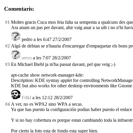
Comentaris:
#1
Moltes gracis Cuca mos feia falta sa sempenta a qualcuns des qu
Ara anam un pas per davant, ahir vaig anar a sa uib i no n'hi ha
pedro a les 6:47 27/2/2007
#2
Algú de debian se n'hauria d'encarregar d'empaquetar els bons p
servo
a les 7:07 28/2/2007
#3
En Michael Biebl ja m'ha passat davant, pel que veig ;-)
apt-cache show network-manager-kde:
Description: KDE systray applet for controlling NetworkManager
KDE but also works for other desktop environments like Gnom
FrIkI
a les 12:12 28/2/2007
#4
A ver, no es WPA2 sino WPA a secas.
Ya que has puesto la configuración podias haber puesto el enlace 
Y si no hay cobertura es porque estan cambiando toda la infraest
Por cierto la foto esta de fondo esta super bien.