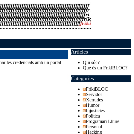
Articles
nar les credencials amb un portal
Qui sóc?
Què és un FrikiBLOC?
Categories
FrikiBLOC
Servidor
Xerrades
Humor
Injusticies
Política
Programari Lliure
Personal
Hacking