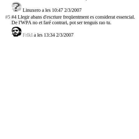
Linuxero a les 10:47 2/3/2007
#5
#4 Llegir abans d'escriure freqüentment es considerat essencial.
De l'WPA no et faré contrari, pot ser tenguis rao tu.
FrIkI
a les 13:34 2/3/2007