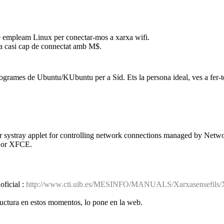
e empleam Linux per conectar-mos a xarxa wifi.
via casi cap de connectat amb M$.
rogrames de Ubuntu/KUbuntu per a Sid. Ets la persona ideal, ves a fer
 systray applet for controlling network connections managed by Networ
e or XFCE.
oficial :
http://www.cti.uib.es/MESINFO/MANUALS/Xarxasensefils/X
ructura en estos momentos, lo pone en la web.