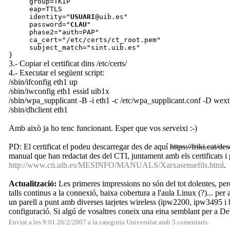
group=TKIP
eap=TTLS
identity="
USUARI
@uib.es"
password="
CLAU
"
phase2="auth=PAP"
ca_cert="/etc/certs/ct_root.pem"
subject_match="sint.uib.es"
}
3.- Copiar el certificat dins /etc/certs/
4.- Executar el següent script:
/sbin/ifconfig eth1 up
/sbin/iwconfig eth1 essid uib1x
/sbin/wpa_supplicant -B -i eth1 -c /etc/wpa_supplicant.conf -D wext
/sbin/dhclient eth1
Amb això ja ho tenc funcionant. Esper que vos serveixi :-)
PD: El certificat el podeu descarregar des de aquí
https://friki.cat/d
manual que han redactat des del CTI, juntament amb els certificats i 
http://www.cti.uib.es/MESINFO/MANUALS/Xarxasensefils.html
.
Actualització:
Les primeres impressions no són del tot dolentes, però
talls continus a la connexió, baixa cobertura a l'aula Linux (?)... p
un parell a punt amb diverses tarjetes wireless (ipw2200, ipw3495 i
configuració. Si algú de vosaltres coneix una eina semblant per a Debi
Enviat a les 9:01 26/2/2007 a la categoria
Universitat
amb
5 comentaris
.