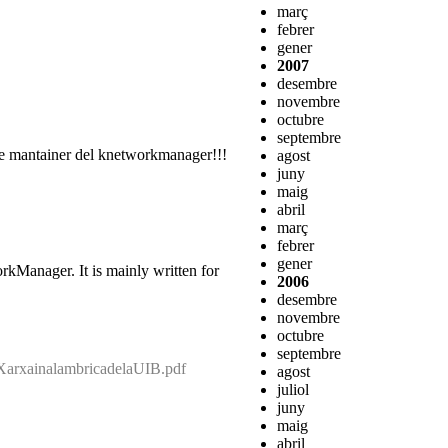
març
febrer
gener
2007
desembre
novembre
octubre
septembre
-te mantainer del knetworkmanager!!!
agost
juny
maig
abril
març
febrer
gener
kManager. It is mainly written for
2006
desembre
novembre
octubre
septembre
arxainalambricadelaUIB.pdf
agost
juliol
juny
maig
abril